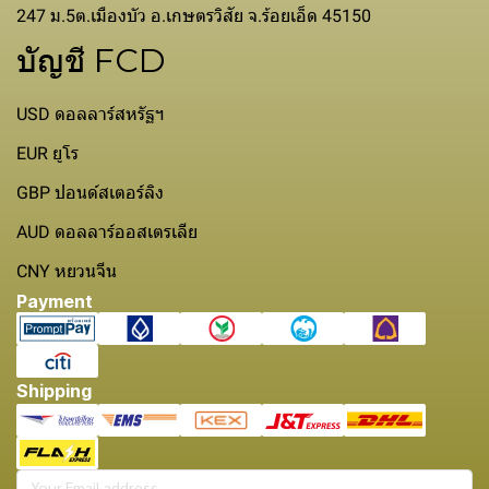
247 ม.5ต.เมืองบัว อ.เกษตรวิสัย จ.ร้อยเอ็ด 45150
บัญชี FCD
USD ดอลลาร์สหรัฐฯ
EUR ยูโร
GBP ปอนด์สเตอร์ลิง
AUD ดอลลาร์ออสเตรเลีย
CNY หยวนจีน
Payment
Shipping