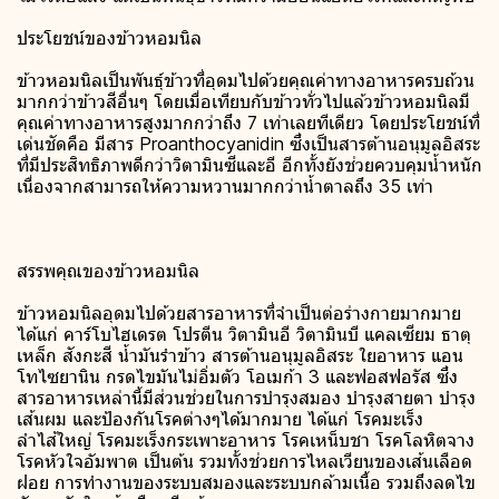
ประโยชน์ของข้าวหอมนิล
ข้าวหอมนิลเป็นพันธุ์ข้าวที่อุดมไปด้วยคุณค่าทางอาหารครบถ้วน
มากกว่าข้าวสีอื่นๆ โดยเมื่อเทียบกับข้าวทั่วไปแล้วข้าวหอมนิลมี
คุณค่าทางอาหารสูงมากกว่าถึง 7 เท่าเลยทีเดียว โดยประโยชน์ที่
เด่นชัดคือ มีสาร Proanthocyanidin ซึ่งเป็นสารต้านอนุมูลอิสระ
ที่มีประสิทธิภาพดีกว่าวิตามินซีและอี อีกทั้งยังช่วยควบคุมน้ำหนัก
เนื่องจากสามารถให้ความหวานมากกว่าน้ำตาลถึง 35 เท่า
สรรพคุณของข้าวหอมนิล
ข้าวหอมนิลอุดมไปด้วยสารอาหารที่จำเป็นต่อร่างกายมากมาย
ได้แก่ คาร์โบไฮเดรต โปรตีน วิตามินอี วิตามินบี แคลเซียม ธาตุ
เหล็ก สังกะสี น้ำมันรำข้าว สารต้านอนุมูลอิสระ ใยอาหาร แอน
โทไซยานิน กรดไขมันไม่อิ่มตัว โอเมก้า 3 และฟอสฟอรัส ซึ่ง
สารอาหารเหล่านี้มีส่วนช่วยในการบำรุงสมอง บำรุงสายตา บำรุง
เส้นผม และป้องกันโรคต่างๆได้มากมาย ได้แก่ โรคมะเร็ง
ลำไส้ใหญ่ โรคมะเร็งกระเพาะอาหาร โรคเหน็บชา โรคโลหิตจาง
โรคหัวใจอัมพาต เป็นต้น รวมทั้งช่วยการไหลเวียนของเส้นเลือด
ฝอย การทำงานของระบบสมองและระบบกล้ามเนื้อ รวมถึงลดไข