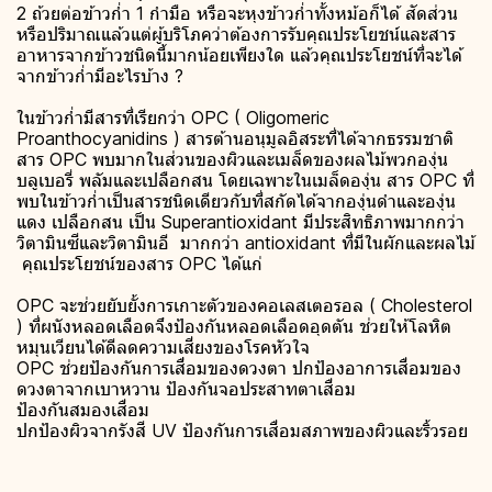
2 ถ้วยต่อข้าวก่ำ 1 กำมือ หรือจะหุงข้าวก่ำทั้งหม้อก็ได้ สัดส่วน
หรือปริมาณแล้วแต่ผู้บริโภคว่าต้องการรับคุณประโยชน์และสาร
อาหารจากข้าวชนิดนี้มากน้อยเพียงใด แล้วคุณประโยชน์ที่จะได้
จากข้าวก่ำมีอะไรบ้าง ?
ในข้าวก่ำมีสารที่เรียกว่า OPC ( Oligomeric
Proanthocyanidins ) สารต้านอนุมูลอิสระที่ได้จากธรรมชาติ
สาร OPC พบมากในส่วนของผิวและเมล็ดของผลไม้พวกองุ่น
บลูเบอรี่ พลัมและเปลือกสน โดยเฉพาะในเมล็ดองุ่น สาร OPC ที่
พบในข้าวก่ำเป็นสารชนิดเดียวกับที่สกัดได้จากองุ่นดำและองุ่น
แดง เปลือกสน เป็น Superantioxidant มีประสิทธิภาพมากกว่า
วิตามินซีและวิตามินอี มากกว่า antioxidant ที่มีในผักและผลไม้
คุณประโยชน์ของสาร OPC ได้แก่
OPC จะช่วยยับยั้งการเกาะตัวของคอเลสเตอรอล ( Cholesterol
) ที่ผนังหลอดเลือดจึงป้องกันหลอดเลือดอุดตัน ช่วยให้โลหิต
หมุนเวียนได้ดีลดความเสี่ยงของโรคหัวใจ
OPC ช่วยป้องกันการเสื่่อมของดวงตา ปกป้องอาการเสื่อมของ
ดวงตาจากเบาหวาน ป้องกันจอประสาทตาเสื่อม
ป้องกันสมองเสื่อม
ปกป้องผิวจากรังสี UV ป้องกันการเสื่อมสภาพของผิวและริ้วรอย