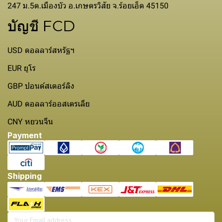
247 ม.5ต.เมืองบัว อ.เกษตรวิสัย จ.ร้อยเอ็ด 45150
บัญชี FCD
USD ดอลลาร์สหรัฐฯ
EUR ยูโร
GBP ปอนด์สเตอร์ลิง
AUD ดอลลาร์ออสเตรเลีย
CNY หยวนจีน
Payment
Shipping