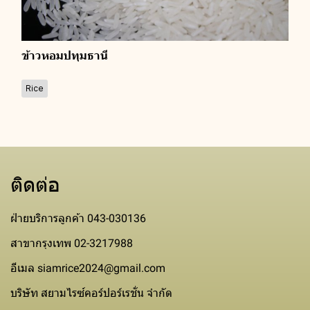
ข้าวหอมปทุมธานี
Rice
ติดต่อ
ฝ่ายบริการลูกค้า 043-030136
สาขากรุงเทพ 02-3217988
อีเมล siamrice2024@gmail.com
บริษัท สยามไรซ์คอร์ปอร์เรชั่น จำกัด