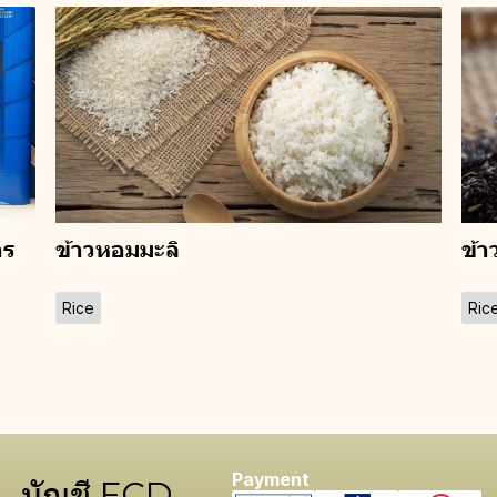
าร
ข้าวหอมมะลิ
ข้า
Rice
Ric
Payment
บัญชี FCD