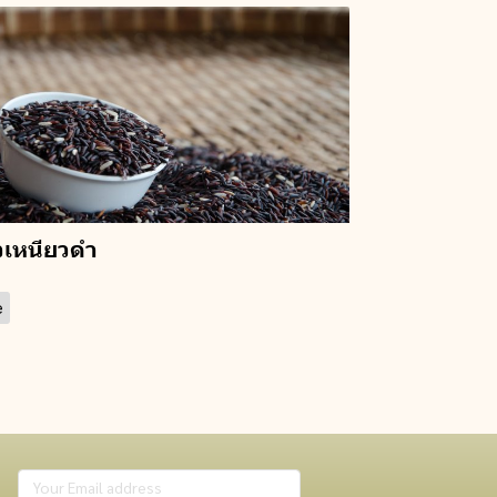
วเหนียวดำ
e