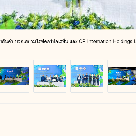
ยสินค้า บจก.สยามไรซ์คอร์ปอเรชั่น และ CP Internation Holdings L